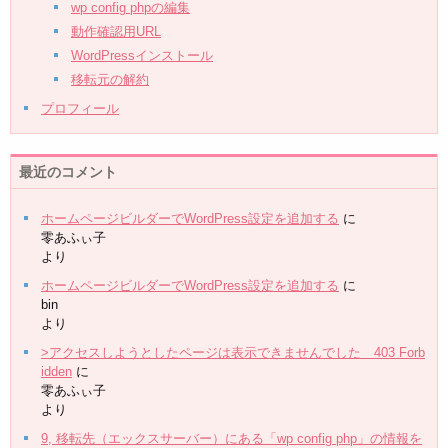
wp config phpの編集
動作確認用URL
WordPressインストール
移転元の解約
プロフィール
最近のコメント
ホームページビルダーでWordPress設定を追加する
に
零あふぃ子
より
ホームページビルダーでWordPress設定を追加する
に
bin
より
>アクセスしようとしたページは表示できませんでした 403 Forb
idden
に
零あふぃ子
より
9, 移転先（エックスサーバー）にある「wp config php」の情報を