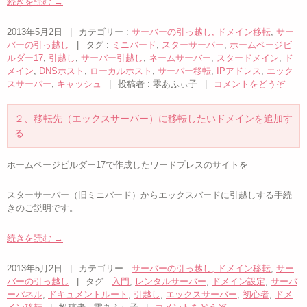
続きを読む
→
2013年5月2日
|
カテゴリー :
サーバーの引っ越し, ドメイン移転
,
サー
バーの引っ越し
|
タグ :
ミニバード
,
スターサーバー
,
ホームページビ
ルダー17
,
引越し
,
サーバー引越し
,
ネームサーバー
,
スタードメイン
,
ド
メイン
,
DNSホスト
,
ローカルホスト
,
サーバー移転
,
IPアドレス
,
エック
スサーバー
,
キャッシュ
|
投稿者 : 零あふぃ子
|
コメントをどうぞ
２、移転先（エックスサーバー）に移転したいドメインを追加す
る
ホームページビルダー17で作成したワードプレスのサイトを
スターサーバー（旧ミニバード）からエックスバードに引越しする手続
きのご説明です。
続きを読む
→
2013年5月2日
|
カテゴリー :
サーバーの引っ越し, ドメイン移転
,
サー
バーの引っ越し
|
タグ :
入門
,
レンタルサーバー
,
ドメイン設定
,
サーバ
ーパネル
,
ドキュメントルート
,
引越し
,
エックスサーバー
,
初心者
,
ドメ