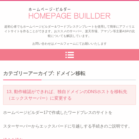
ゼロから始めるアフィリエイト
超初心者でもホームページビルダー＆ワードプレステンプレートを使用して簡単にアフィリエ
イトサイトを作ることができます。おススメのサーバー、楽天市場、アマゾン等主要ASPの比
較についても解説しています。
お問い合わせはメールフォームにてお願いいたします
カテゴリーアーカイブ:
ドメイン移転
13, 動作確認ができれば、独自ドメインのDNSホストを移転先
（エックスサーバー）に変更する
ホームページビルダー17で作成したワードプレスのサイトを
スターサーバーからエックスバードに引越しする手続きのご説明です。