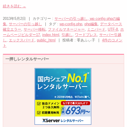
続きを読む
→
2013年5月2日
|
カテゴリー :
サーバーの引っ越し, wp config phpの編
集
,
サーバーの引っ越し
|
タグ :
wp-config.php
,
php編集
,
データベース
確立エラー
,
サーバー移転
,
ファイルマネージャー
,
ミニバード
,
UTF-8
,
ホ
ームページビルダー17
,
index.html
,
引越し
,
ワードプレス
,
サーバー引越
し
,
エックスバード
,
public_html
|
投稿者 : 零あふぃ子
|
4件のコメン
ト
一押しレンタルサーバー