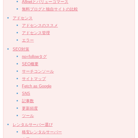
A8netとバリューコマース
無料ブログと独自サイトの比較
アドセンス
アドセンスのススメ
アドセンス管理
エラー
SEO対策
no=followタグ
SEO概要
サーチコンソール
サイトマップ
Fetch as Google
SNS
記事数
更新頻度
ツール
レンタルサーバー選び
格安レンタルサーバー