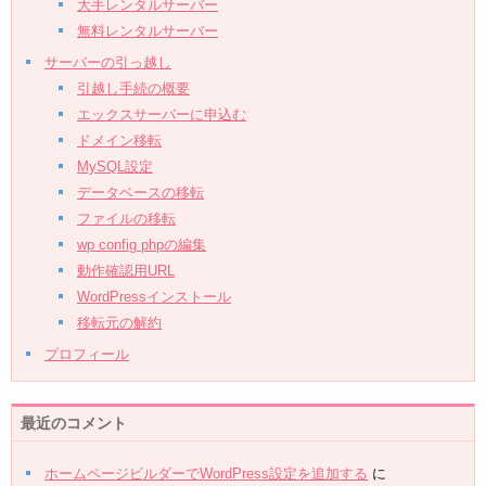
大手レンタルサーバー
無料レンタルサーバー
サーバーの引っ越し
引越し手続の概要
エックスサーバーに申込む
ドメイン移転
MySQL設定
データベースの移転
ファイルの移転
wp config phpの編集
動作確認用URL
WordPressインストール
移転元の解約
プロフィール
最近のコメント
ホームページビルダーでWordPress設定を追加する
に