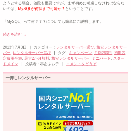
ようとする場合、値段も重要ですが、まず初めに考慮しなければならな
いのは、
MySQLが何個まで可能か？
ということです。
「MySQL」って何？？？についても簡単にご説明します。
続きを読む
→
2013年7月3日
|
カテゴリー :
レンタルサーバー選び, 格安レンタルサー
バー
,
レンタルサーバー選び
|
タグ :
キャンペーン
,
月額263円
,
初期設
定費用半額
,
最大2か月無料
,
格安レンタルサーバー
,
ミニバード
,
スター
ドメイン
|
投稿者 : 零あふぃ子
|
コメントをどうぞ
一押しレンタルサーバー