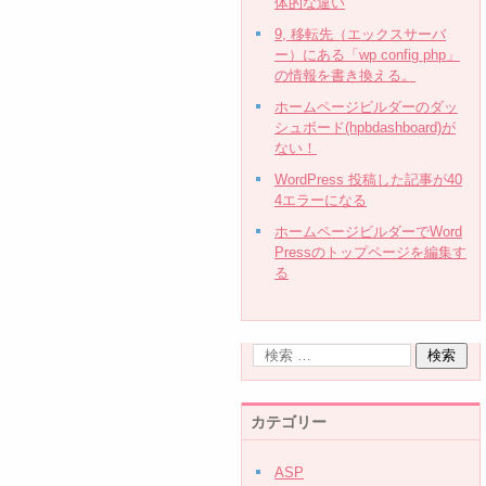
体的な違い
9, 移転先（エックスサーバ
ー）にある「wp config php」
の情報を書き換える。
ホームページビルダーのダッ
シュボード(hpbdashboard)が
ない！
WordPress 投稿した記事が40
4エラーになる
ホームページビルダーでWord
Pressのトップページを編集す
る
カテゴリー
ASP