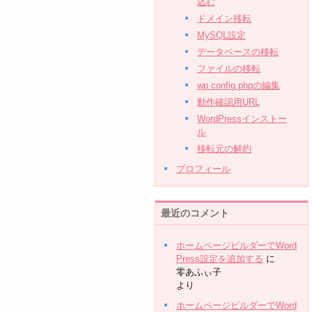
込む
ドメイン移転
MySQL設定
データベースの移転
ファイルの移転
wp config phpの編集
動作確認用URL
WordPressインストー
ル
移転元の解約
プロフィール
最近のコメント
ホームページビルダーでWord
Press設定を追加する
に
零あふぃ子
より
ホームページビルダーでWord