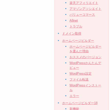
楽天アフィリエイト
アマゾンアソシエイト
バリューコマース
A8net
トラブル
ドメイン取得
ホームページビルダー
ホームページビルダー
を選んだ理由
おススメのバージョン
WordPressかんたんデ
ビュー
WordPress設定
ファイル転送
WordPressインストー
ル
エラー
ホームページビルダー18
新機能